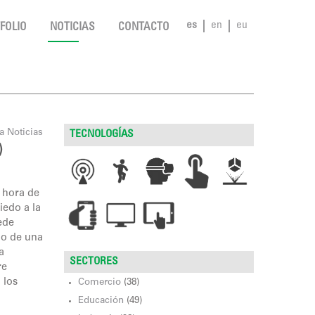
es
en
eu
FOLIO
NOTICIAS
CONTACTO
TECNOLOGÍAS
)
 hora de
iedo a la
ede
go de una
a
SECTORES
re
 los
Comercio
(38)
Educación
(49)