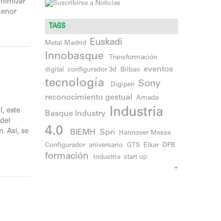
inimizar
menor
TAGS
Euskadi
Metal Madrid
Innobasque
Transformación
eventos
digital
configurador 3d
Bilbao
tecnología
Sony
Digipen
reconocimiento gestual
Amada
Industria
, este
Basque Industry
del
4.0
. Así, se
BIEMH
Spri
Hannover Messe
Configurador
aniversario
GTS
Elkar
DFB
formación
Industria
start up
+