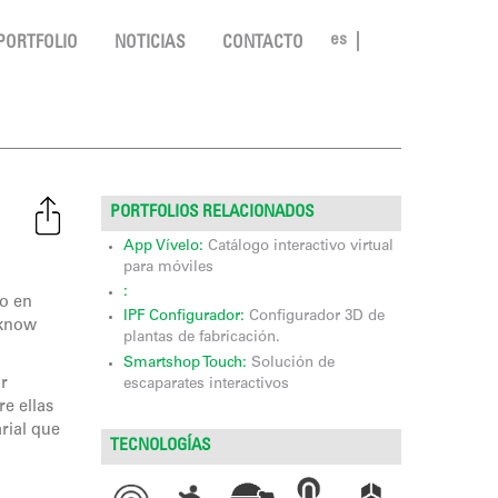
es
PORTFOLIO
NOTICIAS
CONTACTO
PORTFOLIOS RELACIONADOS
App Vívelo:
Catálogo interactivo virtual
para móviles
:
do en
IPF Configurador:
Configurador 3D de
 know
plantas de fabricación.
Smartshop Touch:
Solución de
or
escaparates interactivos
re ellas
rial que
TECNOLOGÍAS