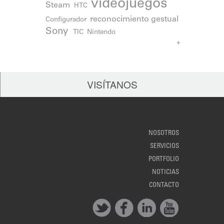
videojuegos
Steam
HTC
reconocimiento gestual
Configurador
Sony
TIC
Nintendo
+
VISÍTANOS
NOSOTROS
SERVICIOS
PORTFOLIO
NOTICIAS
CONTACTO