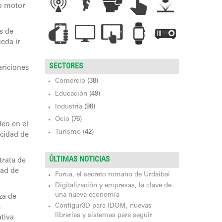
mo motor
s de
eda ir
SECTORES
ariciones
Comercio
(38)
Educación
(49)
Industria
(98)
Ocio
(76)
eo en el
Turismo
(42)
acidad de
ÚLTIMAS NOTICIAS
trata de
dad de
Forua, el secreto romano de Urdaibai
Digitalización y empresas, la clave de
una nueva economía
za de
Configur3D para IDOM, nuevas
s
librerías y sistemas para seguir
tiva