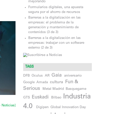
mejorando
Formularios digitales, una apuesta
segura por el ahorro de recursos
Barreras a la digitalización en las
empresas: el problema de la
generación y mantenimiento de
contenidos (3 de 3)
Barreras a la digitalización en las
empresas: trabajar con un software
externo (2 de 3)
TAGS
Gaia
DFB
Oculus
AR
aniversario
Fun &
cultura
Google
Amada
Serious
Metal Madrid
Basquegame
Industria
Euskadi
GTS
Bilbao
4.0
+ Noticias]
Digipen
Global Innovation Day