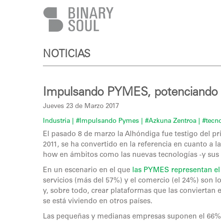
Pasar al contenido principal
NOTICIAS
Impulsando PYMES, potenciando el
Jueves 23 de Marzo 2017
Industria
| #Impulsando Pymes
| #Azkuna Zentroa
| #tecn
El pasado 8 de marzo la Alhóndiga fue testigo del 
2011, se ha convertido en la referencia en cuanto a
how en ámbitos como las nuevas tecnologías -y sus 
En un escenario en el que
las PYMES representan el 
servicios (más del 57%) y el comercio (el 24%) son l
y, sobre todo, crear plataformas que las conviertan
se está viviendo en otros países.
Las pequeñas y medianas empresas suponen el 66% d