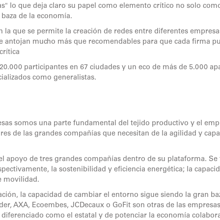
s" lo que deja claro su papel como elemento crítico no solo co
 baza de la economía.
la que se permite la creación de redes entre diferentes empresa
 se antojan mucho más que recomendables para que cada firma pu
rítica
0.000 participantes en 67 ciudades y un eco de más de 5.000 ap
ializados como generalistas.
s somos una parte fundamental del tejido productivo y el empl
es de las grandes compañías que necesitan de la agilidad y cap
el apoyo de tres grandes compañías dentro de su plataforma. Se 
ctivamente, la sostenibilidad y eficiencia energética; la capaci
e movilidad.
zación, la capacidad de cambiar el entorno sigue siendo la gran ba
der, AXA, Ecoembes, JCDecaux o GoFit son otras de las empresa
iferenciado como el estatal y de potenciar la economía colabora