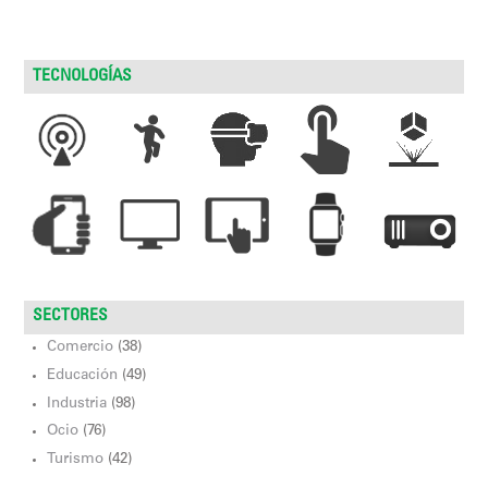
TECNOLOGÍAS
SECTORES
Comercio
(38)
Educación
(49)
Industria
(98)
Ocio
(76)
Turismo
(42)