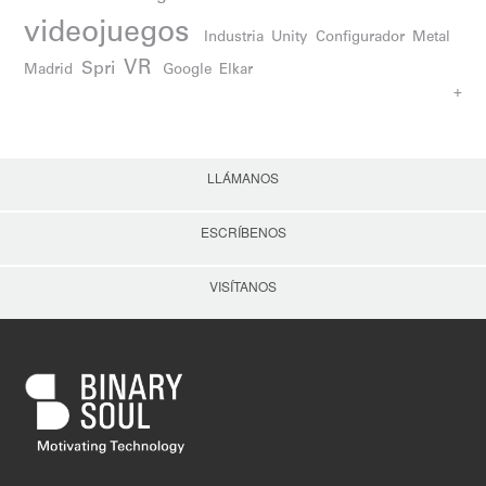
videojuegos
Industria
Unity
Configurador
Metal
VR
Spri
Madrid
Google
Elkar
+
LLÁMANOS
ESCRÍBENOS
VISÍTANOS