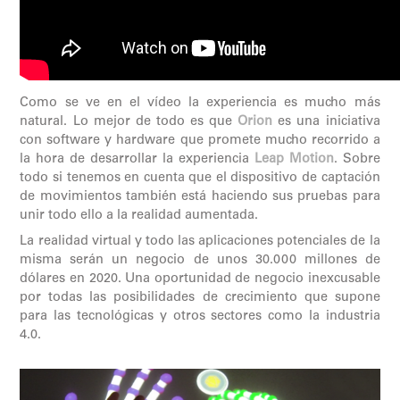
Como se ve en el vídeo la experiencia es mucho más
natural. Lo mejor de todo es que
Orion
es una iniciativa
con software y hardware que promete mucho recorrido a
la hora de desarrollar la experiencia
Leap Motion
. Sobre
todo si tenemos en cuenta que el dispositivo de captación
de movimientos también está haciendo sus pruebas para
unir todo ello a la realidad aumentada.
La realidad virtual y todo las aplicaciones potenciales de la
misma serán un negocio de unos 30.000 millones de
dólares en 2020. Una oportunidad de negocio inexcusable
por todas las posibilidades de crecimiento que supone
para las tecnológicas y otros sectores como la industria
4.0.