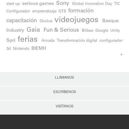
Sony
serious games
start up
Global Innovation Day
TIC
formación
Configurador
emprendizaje
GTS
videojuegos
capacitación
Basque
Oculus
Gaia
Fun & Serious
Industry
Bilbao
Google
Unity
ferias
Spri
Amada
Transformación digital
configurador
BIEMH
3d
Nintendo
+
LLÁMANOS
ESCRÍBENOS
VISÍTANOS