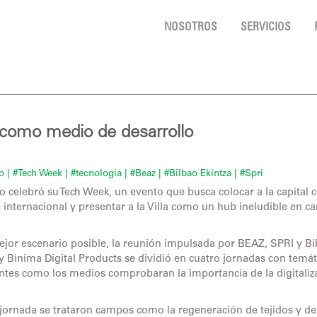
NOSOTROS
SERVICIOS
a como medio de desarrollo
o
| #Tech Week
| #tecnología
| #Beaz
| #Bilbao Ekintza
| #Spri
o celebró su Tech Week, un evento que busca colocar a la capital
 e internacional y presentar a la Villa como un hub ineludible en 
ejor escenario posible, la reunión impulsada por BEAZ, SPRI y Bi
 y Binima Digital Products se dividió en cuatro jornadas con temát
tentes como los medios comprobaran la importancia de la digitaliz
la jornada se trataron campos como la regeneración de tejidos y d