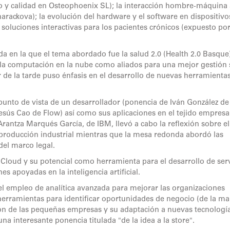
o y calidad en Osteophoenix SL); la interacción hombre-máquina 
arackova); la evolución del hardware y el software en dispositivo
soluciones interactivas para los pacientes crónicos (expuesto por
a en la que el tema abordado fue la salud 2.0 (Health 2.0 Basque)
y la computación en la nube como aliados para una mejor gestión 
er de la tarde puso énfasis en el desarrollo de nuevas herramienta
punto de vista de un desarrollador (ponencia de Iván González de
esús Cao de Flow) así como sus aplicaciones en el tejido empresa
 Arantza Marqués García, de IBM, llevó a cabo la reflexión sobre el
a producción industrial mientras que la mesa redonda abordó las
del marco legal.
 Cloud y su potencial como herramienta para el desarrollo de ser
s apoyadas en la inteligencia artificial.
e el empleo de analítica avanzada para mejorar las organizaciones
herramientas para identificar oportunidades de negocio (de la m
ión de las pequeñas empresas y su adaptación a nuevas tecnología
na interesante ponencia titulada "de la idea a la store".