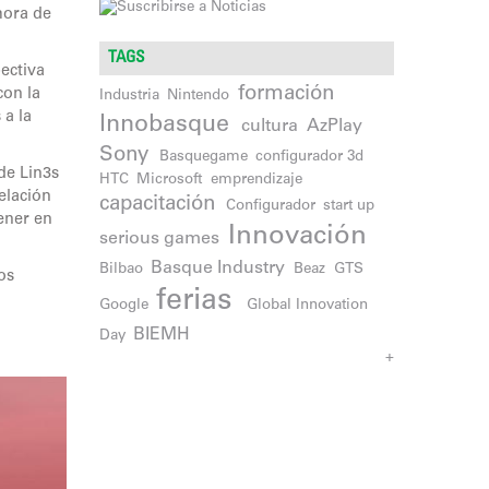
hora de
TAGS
ectiva
formación
con la
Industria
Nintendo
 a la
Innobasque
cultura
AzPlay
Sony
Basquegame
configurador 3d
de Lin3s
HTC
Microsoft
emprendizaje
elación
capacitación
Configurador
start up
ener en
Innovación
serious games
Basque Industry
Bilbao
Beaz
GTS
os
ferias
Google
Global Innovation
BIEMH
Day
+