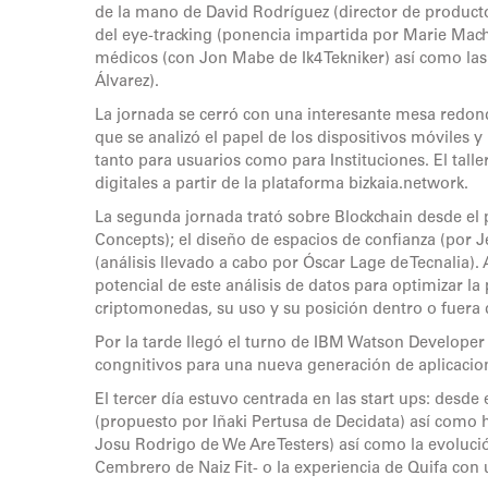
de la mano de David Rodríguez (director de product
del eye-tracking (ponencia impartida por Marie Mach
médicos (con Jon Mabe de Ik4 Tekniker) así como las 
Álvarez).
La jornada se cerró con una interesante mesa redond
que se analizó el papel de los dispositivos móviles 
tanto para usuarios como para Instituciones. El tall
digitales a partir de la plataforma bizkaia.network.
La segunda jornada trató sobre Blockchain desde el 
Concepts); el diseño de espacios de confianza (por J
(análisis llevado a cabo por Óscar Lage de Tecnalia).
potencial de este análisis de datos para optimizar l
criptomonedas, su uso y su posición dentro o fuera 
Por la tarde llegó el turno de IBM Watson Developer
congnitivos para una nueva generación de aplicacione
El tercer día estuvo centrada en las start ups: desd
(propuesto por Iñaki Pertusa de Decidata) así como 
Josu Rodrigo de We Are Testers) así como la evoluc
Cembrero de Naiz Fit- o la experiencia de Quifa con u