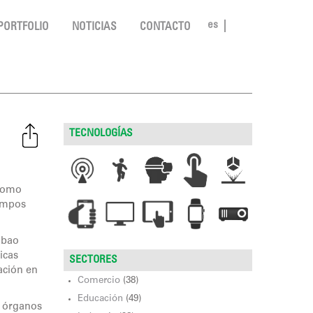
es
PORTFOLIO
NOTICIAS
CONTACTO
TECNOLOGÍAS
 como
campos
lbao
icas
SECTORES
ación en
Comercio
(38)
Educación
(49)
e órganos