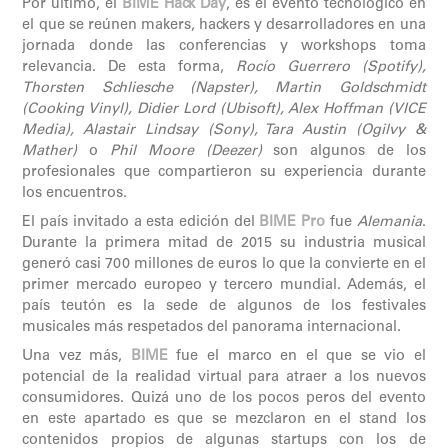
Por último, el
BIME Hack Day
, es el evento tecnológico en
el que se reúnen makers, hackers y desarrolladores en una
jornada donde las conferencias y workshops toma
relevancia. De esta forma,
Rocío Guerrero (Spotify),
Thorsten Schliesche (Napster), Martin Goldschmidt
(Cooking Vinyl), Didier Lord (Ubisoft), Alex Hoffman (VICE
Media), Alastair Lindsay (Sony), Tara Austin (Ogilvy &
Mather)
o
Phil Moore (Deezer)
son algunos de los
profesionales que compartieron su experiencia durante
los encuentros.
El país invitado a esta edición del
BIME Pro
fue
Alemania
.
Durante la primera mitad de 2015 su industria musical
generó casi 700 millones de euros lo que la convierte en el
primer mercado europeo y tercero mundial. Además, el
país teutón es la sede de algunos de los festivales
musicales más respetados del panorama internacional.
Una vez más,
BIME
fue el marco en el que se vio el
potencial de la realidad virtual para atraer a los nuevos
consumidores. Quizá uno de los pocos peros del evento
en este apartado es que se mezclaron en el stand los
contenidos propios de algunas startups con los de