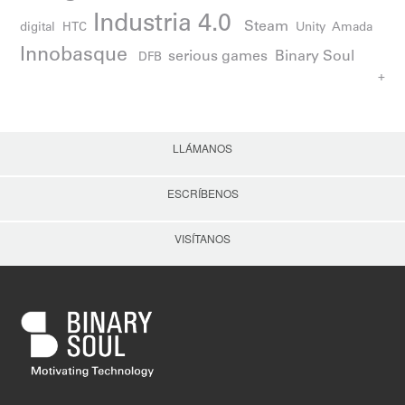
Industria 4.0
Steam
digital
HTC
Unity
Amada
Innobasque
serious games
Binary Soul
DFB
+
LLÁMANOS
ESCRÍBENOS
VISÍTANOS