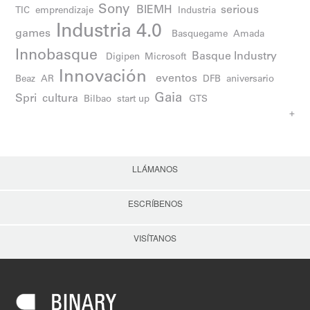
Sony
BIEMH
serious
TIC
emprendizaje
Industria
Industria 4.0
games
Basquegame
Amada
Innobasque
Basque Industry
Digipen
Microsoft
Innovación
eventos
Beaz
AR
DFB
aniversario
Gaia
Spri
cultura
Bilbao
start up
GTS
+
LLÁMANOS
ESCRÍBENOS
VISÍTANOS