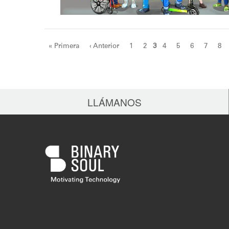
Páginas
« Primera
‹ Anterior
1
2
3
4
5
6
7
8
LLÁMANOS